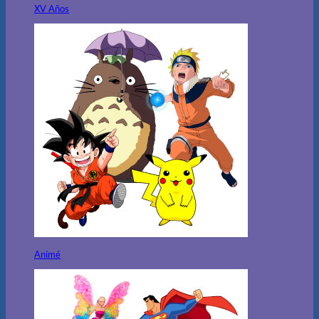
XV Años
Animé