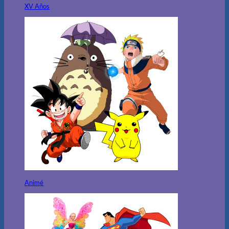
XV Años
Animé