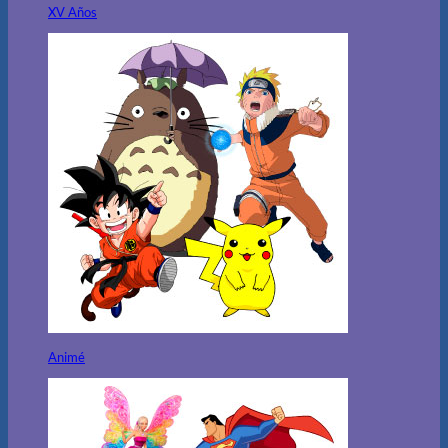
XV Años
Animé