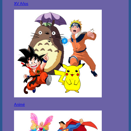
XV Años
Animé