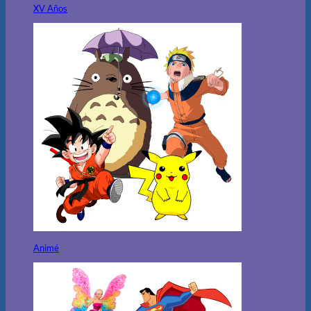
XV Años
Animé