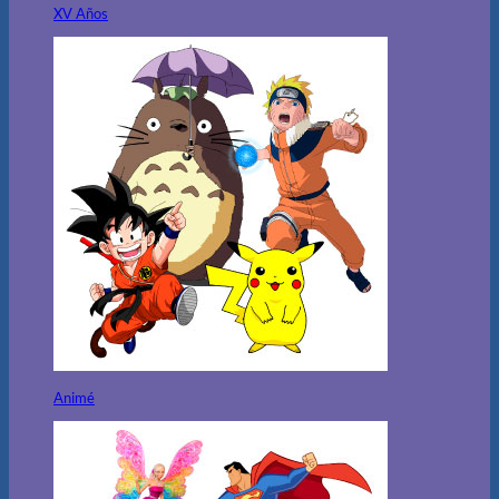
XV Años
Animé