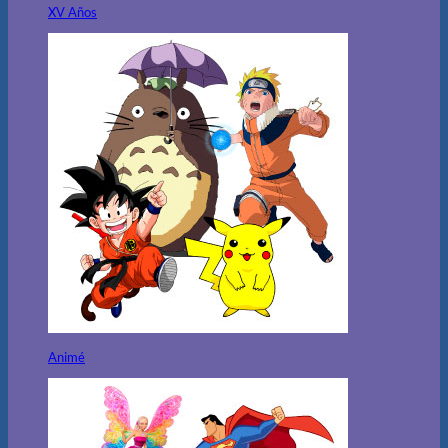
XV Años
Animé