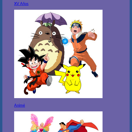
XV Años
Animé