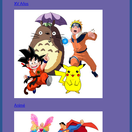
XV Años
Animé