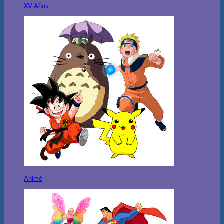
XV Años
Animé