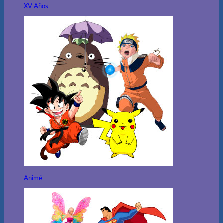
XV Años
Animé