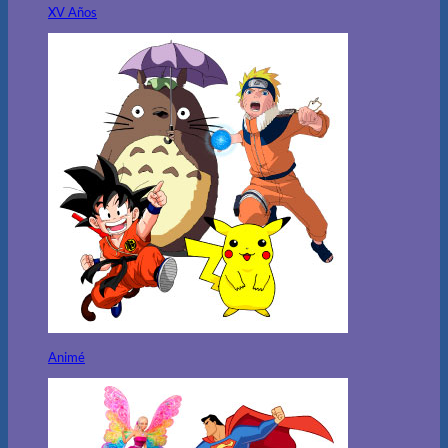
XV Años
Animé