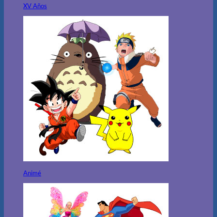
XV Años
Animé