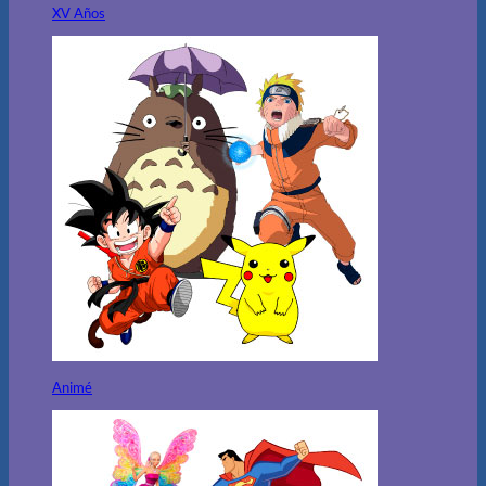
XV Años
Animé