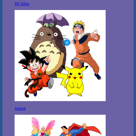
XV Años
Animé