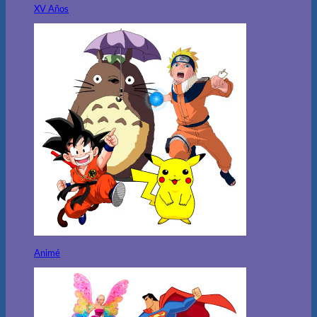
XV Años
Animé