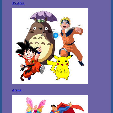
XV Años
Animé