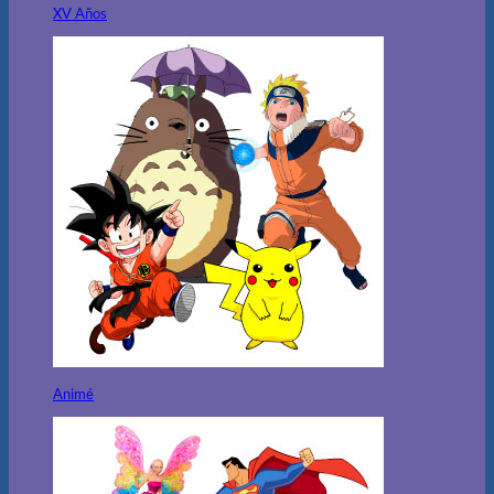
XV Años
Animé