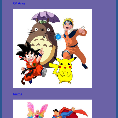
XV Años
Animé